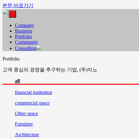
본문 바로가기
Company
Business
Portfolio
Community
Consulting
Portfolio
고객 중심의 경영을 추구하는 기업, (주)지노
all
financial
institution
commercial
space
Other
space
Furniture
Architecture